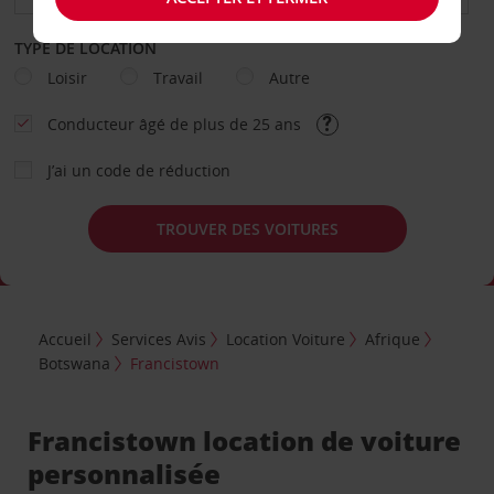
TYPE DE LOCATION
Loisir
Travail
Autre
Conducteur âgé de plus de 25 ans
J’ai un code de réduction
TROUVER DES VOITURES
Accueil
Services Avis
Location Voiture
Afrique
Botswana
Francistown
Francistown location de voiture
personnalisée