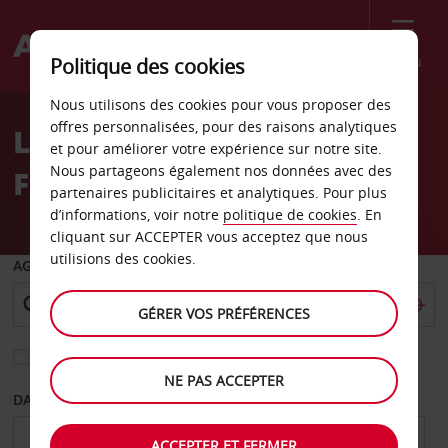
Menu
Politique des cookies
Welcome
Nous utilisons des cookies pour vous proposer des
to
offres personnalisées, pour des raisons analytiques
Location de voiture
Avis
et pour améliorer votre expérience sur notre site.
Nous partageons également nos données avec des
Francistown
partenaires publicitaires et analytiques. Pour plus
d’informations, voir notre
politique de cookies
. En
cliquant sur ACCEPTER vous acceptez que nous
utilisions des cookies.
AGENCE DE DÉPART
GÉRER VOS PRÉFÉRENCES
Sélectionnez une autre agence de retour
NE PAS ACCEPTER
DATE DE DÉPART
DATE DE RETOUR
ACCEPTER ET FERMER