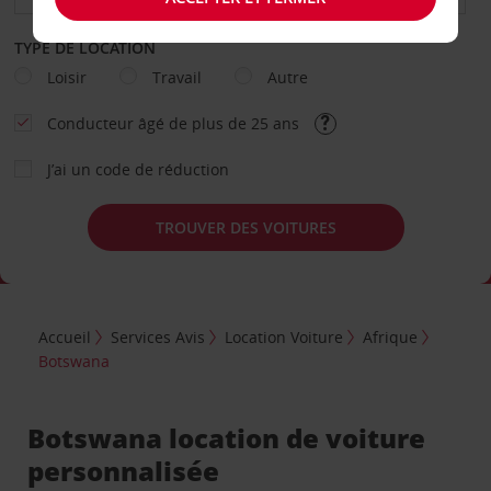
TYPE DE LOCATION
Loisir
Travail
Autre
Conducteur âgé de plus de 25 ans
J’ai un code de réduction
TROUVER DES VOITURES
Accueil
Services Avis
Location Voiture
Afrique
Botswana
Botswana location de voiture
personnalisée