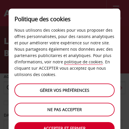
Menu
Politique des cookies
Welcome
Nous utilisons des cookies pour vous proposer des
to
offres personnalisées, pour des raisons analytiques
Location de voiture
Avis
et pour améliorer votre expérience sur notre site.
Nous partageons également nos données avec des
Botswana
partenaires publicitaires et analytiques. Pour plus
d’informations, voir notre
politique de cookies
. En
cliquant sur ACCEPTER vous acceptez que nous
utilisions des cookies.
AGENCE DE DÉPART
GÉRER VOS PRÉFÉRENCES
Sélectionnez une autre agence de retour
NE PAS ACCEPTER
DATE DE DÉPART
DATE DE RETOUR
ACCEPTER ET FERMER