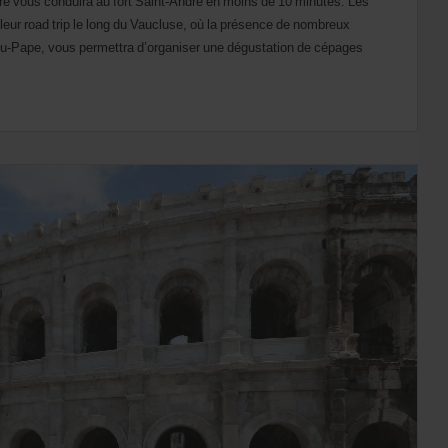
aire vous conduira au fort Saint-André en moins de 10 minutes. Les
leur road trip le long du Vaucluse, où la présence de nombreux
-Pape, vous permettra d’organiser une dégustation de cépages