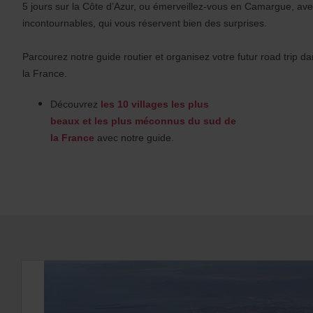
s
5 jours sur la Côte d’Azur, ou émerveillez-vous en Camargue, avec
:
incontournables, qui vous réservent bien des surprises.
Skip
screen
reader
Parcourez notre guide routier et organisez votre futur road trip d
instructions
Indiquez
la France.
l’agence
où
Découvrez
les 10 villages les plus
vous
beaux et les plus méconnus du sud de
voulez
prendre
la France
avec notre guide.
votre
véhicule
à
l’aide
du
formulaire
de
recherche
ci-
dessous.
Veuillez
indiquer
ensuite
vos