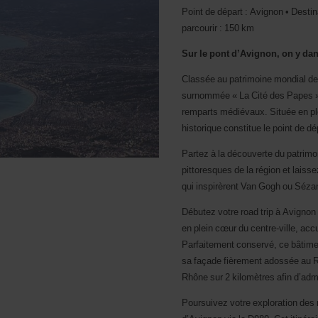
Point de départ : Avignon • Dest
parcourir : 150 km
Sur le pont d’Avignon, on y d
Classée au patrimoine mondial de
surnommée « La Cité des Papes », e
remparts médiévaux. Située en pl
historique constitue le point de dé
Partez à la découverte du patrimoi
pittoresques de la région et laiss
qui inspirèrent Van Gogh ou Séza
Débutez votre road trip à Avigno
en plein cœur du centre-ville, accu
Parfaitement conservé, ce bâtimen
sa façade fièrement adossée au R
Rhône sur 2 kilomètres afin d’adm
Poursuivez votre exploration des 