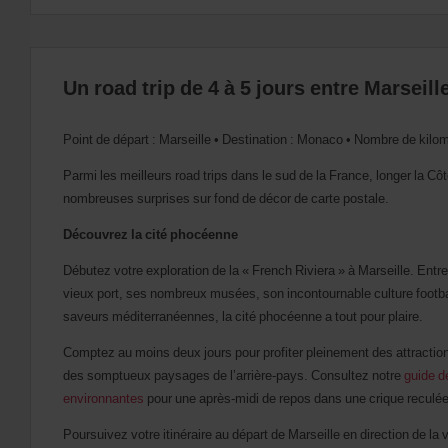
Un road trip de 4 à 5 jours entre Marseil
Point de départ : Marseille • Destination : Monaco • Nombre de kilom
Parmi les meilleurs road trips dans le sud de la France, longer la C
nombreuses surprises sur fond de décor de carte postale.
Découvrez la cité phocéenne
Débutez votre exploration de la « French Riviera » à Marseille. Ent
vieux port, ses nombreux musées, son incontournable culture footbal
saveurs méditerranéennes, la cité phocéenne a tout pour plaire.
Comptez au moins deux jours pour profiter pleinement des attractio
des somptueux paysages de l’arrière-pays. Consultez notre
guide d
environnantes
pour une après-midi de repos dans une crique reculée
Poursuivez votre itinéraire au départ de Marseille en direction de la 