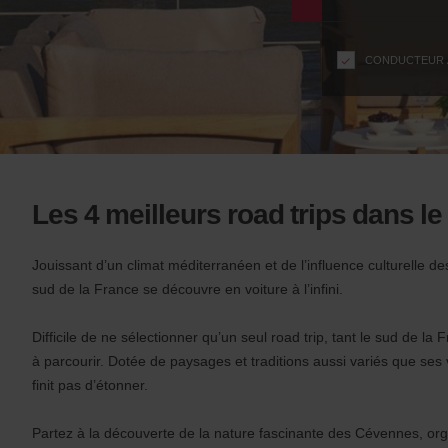
formulaire
n
s
f
CONDUCTEUR Â
o
r
S
c
r
e
e
Les 4 meilleurs road trips dans le
n
R
e
Jouissant d’un climat méditerranéen et de l’influence culturelle de
a
sud de la France se découvre en voiture à l’infini.
d
e
Difficile de ne sélectionner qu’un seul road trip, tant le sud de la
r
à parcourir. Dotée de paysages et traditions aussi variés que ses vi
U
finit pas d’étonner.
s
e
r
Partez à la découverte de la nature fascinante des Cévennes, org