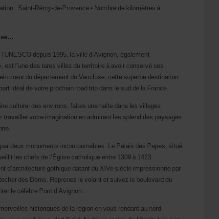
ination : Saint-Rémy-de-Provence • Nombre de kilomètres à
anse…
 l’UNESCO depuis 1995, la ville d’Avignon, également
st l’une des rares villes du territoire à avoir conservé ses
ein cœur du département du Vaucluse, cette superbe destination
part idéal de votre prochain road trip dans le sud de la France.
ne culturel des environs, faites une halte dans les villages
ez travailler votre imagination en admirant les splendides paysages
nne.
n par deux monuments incontournables. Le Palais des Papes, situé
eillit les chefs de l’Église catholique entre 1309 à 1423.
t d’architecture gothique datant du XIVe siècle impressionne par
ocher des Doms. Reprenez le volant et suivez le boulevard du
irer le célèbre Pont d’Avignon.
merveilles historiques de la région en vous rendant au nord