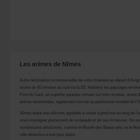
si
ceux-
ci
sont
disponibles
dans
votre
agence.
Les arènes de Nîmes
Autre destination incontournable de votre itinéraire au départ d’Avign
moins de 45 minutes au sud via la D2. Admirez les paysages environ
Pont du Gard, un superbe aqueduc romain sur trois niveaux, avant de 
arènes renommées, également inscrite au patrimoine mondial de 
Nîmes étant une ville très agréable à visiter à pied tout au long de l
vous imprégner pleinement de sa beauté et de ses richesses. De s
nombreuses attractions, comme le Musée des Beaux-arts ou le Musée
ville attractive a tout pour plaire.