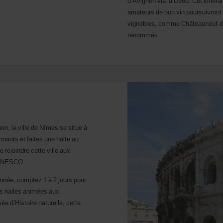
d’Avignon via la D980. Cet itinér
amateurs de bon vin poursuivront 
vignobles, comme Châteauneuf-du
renommés.
on, la ville de Nîmes se situe à
nants et faites une halte au
rejoindre cette ville aux
l’UNESCO.
’année, comptez 1 à 2 jours pour
es halles animées aux
 d’Histoire naturelle, cette