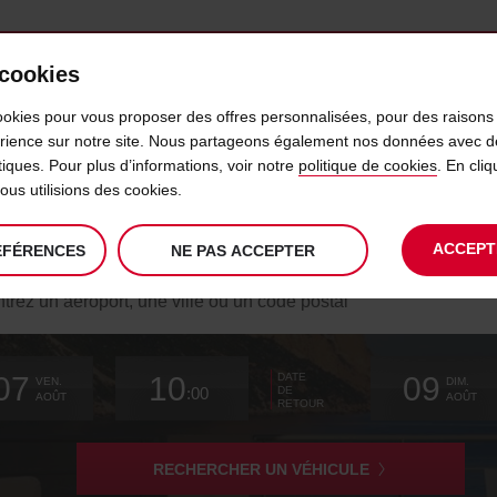
 cookies
IDÉLITÉ
LIBRE-SERVICE
PRODUITS
BUSINESS
ookies pour vous proposer des offres personnalisées, pour des raisons 
érience sur notre site. Nous partageons également nos données avec d
ytiques. Pour plus d’informations, voir notre
politique de cookies
. En cl
A FRANCE : LES 4 MEILLEURS R
us utilisions des cookies.
ACCEPT
ÉFÉRENCES
NE PAS ACCEPTER
hercher
e
ence
La
choisir
date
L’heure
choisir
temps
temps
Actuel
choisir
07
10
09
DATE
date
de
de
de
de
depuis
depuis
de
VEN.
DIM.
:00
DE
de
modifier
début
départ
modifier
(minutes)
(heures)
modifier
AOÛT
AOÛT
RETOUR
départ
choisie
choisie
est
est
le
RECHERCHER UN VÉHICULE