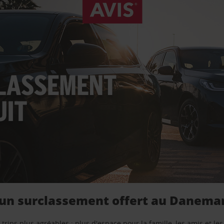
un surclassement offert au Danemar
trips plus agréables : plus d'espace pour la famille, les amis et les