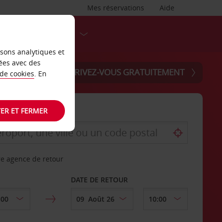
Mes réservations
Aide
DESTINATIONS
isons analytiques et
ées avec des
INSCRIVEZ-VOUS GRATUITEMENT
 de cookies
. En
ER ET FERMER
re agence de retour
DATE DE RETOUR