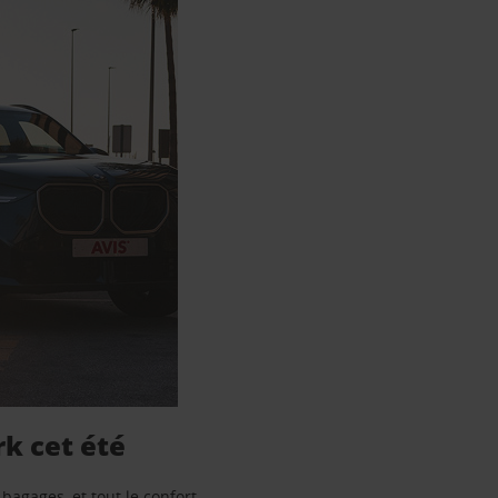
k cet été
 bagages, et tout le confort