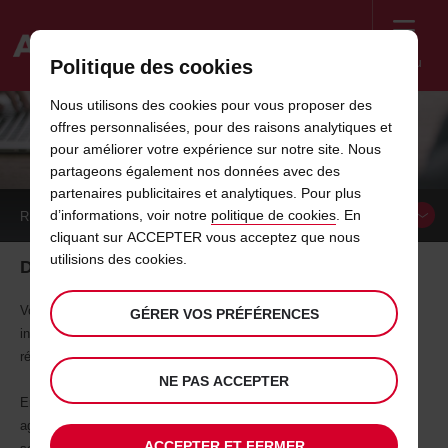
Menu
Politique des cookies
Welcome
Nous utilisons des cookies pour vous proposer des
to
offres personnalisées, pour des raisons analytiques et
Avis
DEMANDE DE RAPPEL AVIS
pour améliorer votre expérience sur notre site. Nous
partageons également nos données avec des
partenaires publicitaires et analytiques. Pour plus
d’informations, voir notre
politique de cookies
. En
RÉSERVER UN
VÉHICULE
cliquant sur ACCEPTER vous acceptez que nous
utilisions des cookies.
Découvrez la meilleure affaire pour votre entreprise
Vous êtes une PME, une grande entreprise ou un travailleur
GÉRER VOS PRÉFÉRENCES
indépendant...quel que soit votre entreprise, notre équipe est prête à
répondre à tous vos besoins.
NE PAS ACCEPTER
Envoyez-nous vos demandes en utilisant le formulaire ci-dessous. Un
agent vous contactera dans les plus brefs délais afin de vous offrir le
ACCEPTER ET FERMER