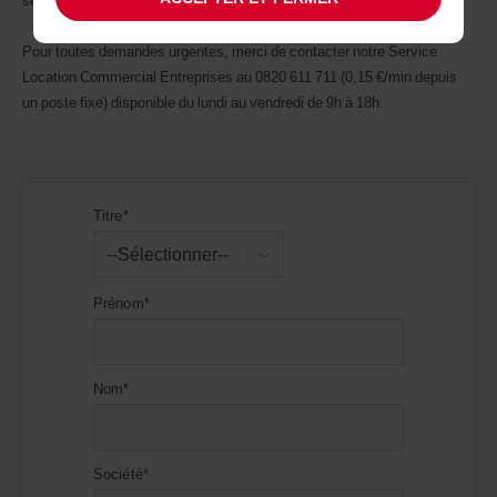
service le plus adéquat.
Pour toutes demandes urgentes, merci de contacter notre Service
Location Commercial Entreprises au 0820 611 711 (0,15 €/min depuis
un poste fixe) disponible du lundi au vendredi de 9h à 18h.
Titre*
--Sélectionner--
Prénom*
Nom*
Société*