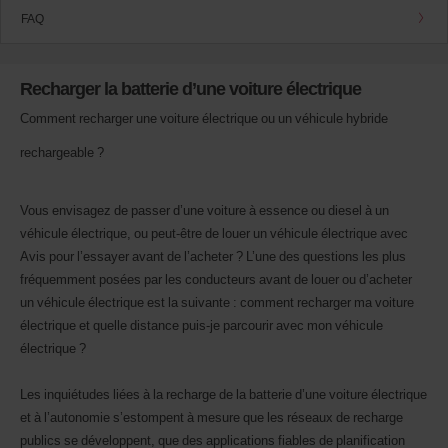
pouvez
FAQ
également
indiquer
votre
numéro
Recharger la batterie d’une voiture électrique
AWD
(Remise
Comment recharger une voiture électrique ou un véhicule hybride
internationale
Avis).
rechargeable ?
Vous
pouvez
réserver
Vous envisagez de passer d’une voiture à essence ou diesel à un
un
véhicule électrique, ou peut-être de louer un véhicule électrique avec
véhicule
Avis pour l’essayer avant de l’acheter ? L’une des questions les plus
utilitaire
ou
fréquemment posées par les conducteurs avant de louer ou d’acheter
un
un véhicule électrique est la suivante : comment recharger ma voiture
scooter
électrique et quelle distance puis-je parcourir avec mon véhicule
si
électrique ?
ceux-
ci
sont
Les inquiétudes liées à la recharge de la batterie d’une voiture électrique
disponibles
et à l’autonomie s’estompent à mesure que les réseaux de recharge
dans
votre
publics se développent, que des applications fiables de planification