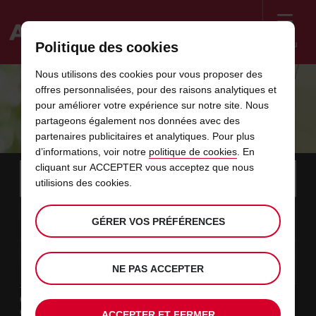
Menu
Politique des cookies
Welcome
Nous utilisons des cookies pour vous proposer des
to
offres personnalisées, pour des raisons analytiques et
Avis
COMMENT RECHARGER UNE VOITURE
pour améliorer votre expérience sur notre site. Nous
partageons également nos données avec des
ÉLECTRIQUE
partenaires publicitaires et analytiques. Pour plus
d’informations, voir notre
politique de cookies
. En
Instructions
cliquant sur ACCEPTER vous acceptez que nous
Ignorer
Rechercher
une
Utili
utilisions des cookies.
for
agence
les
Screen
date
La
choisir
L’heure
choisir
temps
temps
11
10
de
date
de
de
de
depui
depui
MAR.
liens
Reader
:00
GÉRER VOS PRÉFÉRENCES
début
de
modifier
départ
modifier
(minut
(heure
AOÛT
départ
choisie
Users:
contenus
choisie
est
date
Actuel
choisir
time
L’heure
choisir
temps
temps
est
Skip
13
10
de
de
to
de
de
jusqu’
jusqu’
JEU.
le
:00
screen
dans
fin
modifier
départ
modifier
(heure
(minut
NE PAS ACCEPTER
AOÛT
reader
choisie
instructions
est
ce
Type de location
Indiquez
Loisir
l’agence
formulaire
Travail
ACCEPTER ET FERMER