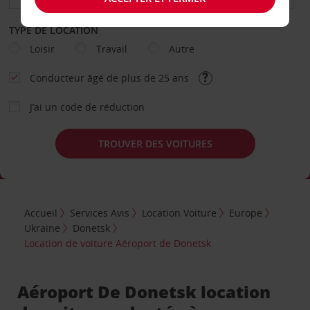
TYPE DE LOCATION
Loisir
Travail
Autre
Conducteur âgé de plus de 25 ans
J’ai un code de réduction
TROUVER DES VOITURES
Accueil
Services Avis
Location Voiture
Europe
Ukraine
Donetsk
Location de voiture Aéroport de Donetsk
Aéroport De Donetsk location