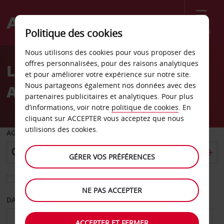
Menu
Politique des cookies
Welcome
Nous utilisons des cookies pour vous proposer des
to
offres personnalisées, pour des raisons analytiques
Location de voiture
Avis
et pour améliorer votre expérience sur notre site.
Nous partageons également nos données avec des
Aéroport de Donetsk
partenaires publicitaires et analytiques. Pour plus
d’informations, voir notre
politique de cookies
. En
cliquant sur ACCEPTER vous acceptez que nous
utilisions des cookies.
AGENCE DE DÉPART
GÉRER VOS PRÉFÉRENCES
Sélectionnez une autre agence de retour
NE PAS ACCEPTER
DATE DE DÉPART
DATE DE RETOUR
ACCEPTER ET FERMER