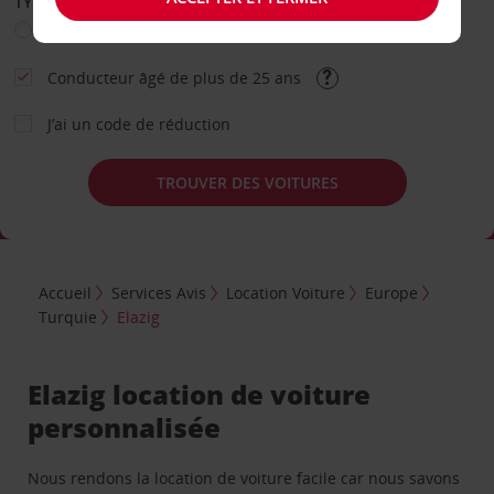
TYPE DE LOCATION
Loisir
Travail
Autre
Conducteur âgé de plus de 25 ans
J’ai un code de réduction
TROUVER DES VOITURES
Accueil
Services Avis
Location Voiture
Europe
Turquie
Elazig
Elazig location de voiture
personnalisée
Nous rendons la location de voiture facile car nous savons