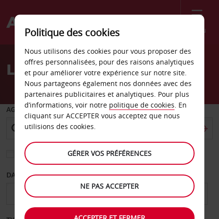
Menu
Politique des cookies
Welcome
Nous utilisons des cookies pour vous proposer des
to
offres personnalisées, pour des raisons analytiques
Location de voiture Elazig
Avis
et pour améliorer votre expérience sur notre site.
Nous partageons également nos données avec des
partenaires publicitaires et analytiques. Pour plus
d’informations, voir notre
politique de cookies
. En
AGENCE DE DÉPART
cliquant sur ACCEPTER vous acceptez que nous
utilisions des cookies.
GÉRER VOS PRÉFÉRENCES
Sélectionnez une autre agence de retour
DATE DE DÉPART
DATE DE RETOUR
NE PAS ACCEPTER
ACCEPTER ET FERMER