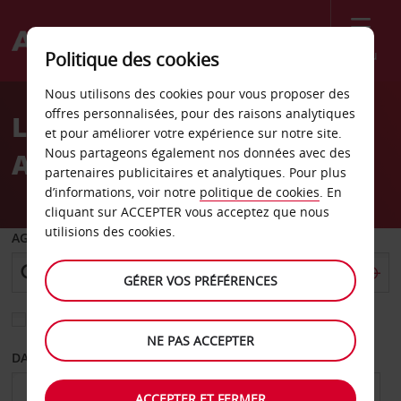
Menu
Politique des cookies
Welcome
Nous utilisons des cookies pour vous proposer des
to
offres personnalisées, pour des raisons analytiques
Location de voiture
Avis
et pour améliorer votre expérience sur notre site.
Nous partageons également nos données avec des
Adiyaman
partenaires publicitaires et analytiques. Pour plus
d’informations, voir notre
politique de cookies
. En
cliquant sur ACCEPTER vous acceptez que nous
utilisions des cookies.
AGENCE DE DÉPART
GÉRER VOS PRÉFÉRENCES
Sélectionnez une autre agence de retour
NE PAS ACCEPTER
DATE DE DÉPART
DATE DE RETOUR
ACCEPTER ET FERMER