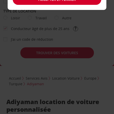
TYPE DE LOCATION
Loisir
Travail
Autre
Conducteur âgé de plus de 25 ans
J’ai un code de réduction
TROUVER DES VOITURES
Accueil
Services Avis
Location Voiture
Europe
Turquie
Adiyaman
Adiyaman location de voiture
personnalisée