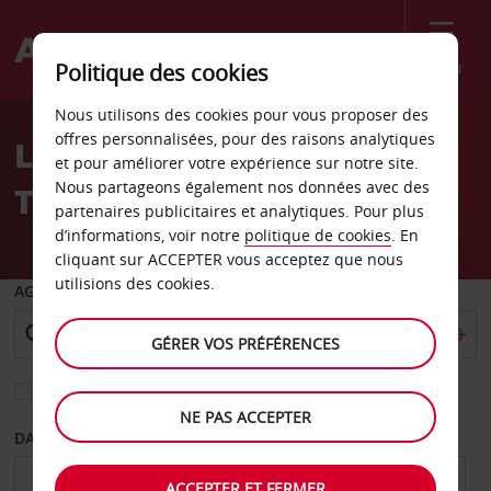
Menu
Politique des cookies
Welcome
Nous utilisons des cookies pour vous proposer des
to
offres personnalisées, pour des raisons analytiques
Location de voiture
Avis
et pour améliorer votre expérience sur notre site.
Nous partageons également nos données avec des
Thoune Shell Bernstrasse
partenaires publicitaires et analytiques. Pour plus
d’informations, voir notre
politique de cookies
. En
cliquant sur ACCEPTER vous acceptez que nous
utilisions des cookies.
AGENCE DE DÉPART
GÉRER VOS PRÉFÉRENCES
Sélectionnez une autre agence de retour
NE PAS ACCEPTER
DATE DE DÉPART
DATE DE RETOUR
ACCEPTER ET FERMER