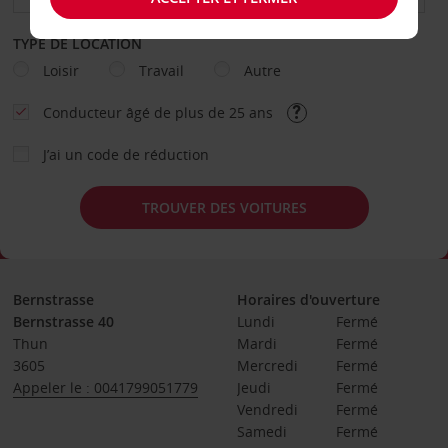
TYPE DE LOCATION
Loisir
Travail
Autre
Conducteur âgé de plus de 25 ans
J’ai un code de réduction
TROUVER DES VOITURES
Bernstrasse
Horaires d'ouverture
Bernstrasse 40
Lundi
Fermé
Thun
Mardi
Fermé
3605
Mercredi
Fermé
Appeler le : 0041799051779
Jeudi
Fermé
Vendredi
Fermé
Samedi
Fermé