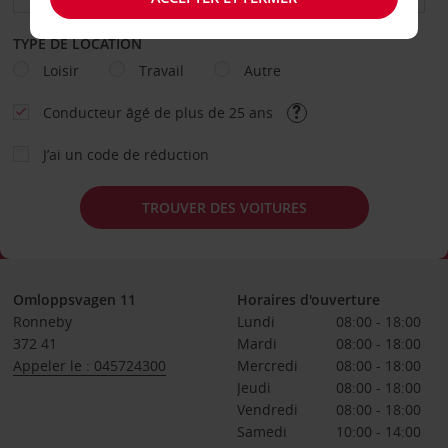
TYPE DE LOCATION
Loisir
Travail
Autre
Conducteur âgé de plus de 25 ans
J’ai un code de réduction
TROUVER DES VOITURES
Omloppsvagen 11
Horaires d'ouverture
Ronneby
Lundi
08:00 - 18:00
372 41
Mardi
08:00 - 18:00
Appeler le : 045724300
Mercredi
08:00 - 18:00
Jeudi
08:00 - 18:00
Vendredi
08:00 - 18:00
Samedi
10:00 - 14:00