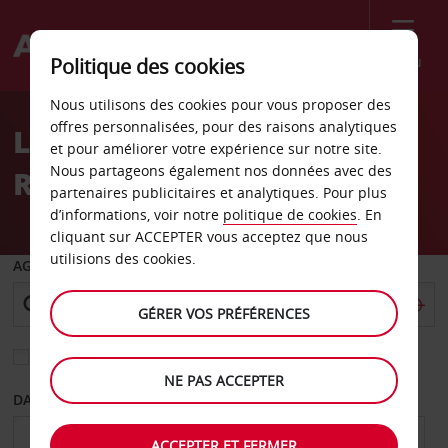
Menu
Politique des cookies
Welcome
Nous utilisons des cookies pour vous proposer des
to
offres personnalisées, pour des raisons analytiques
Location de voiture
Avis
et pour améliorer votre expérience sur notre site.
Nous partageons également nos données avec des
Ronneby
partenaires publicitaires et analytiques. Pour plus
d’informations, voir notre
politique de cookies
. En
cliquant sur ACCEPTER vous acceptez que nous
utilisions des cookies.
AGENCE DE DÉPART
GÉRER VOS PRÉFÉRENCES
Sélectionnez une autre agence de retour
NE PAS ACCEPTER
DATE DE DÉPART
DATE DE RETOUR
ACCEPTER ET FERMER