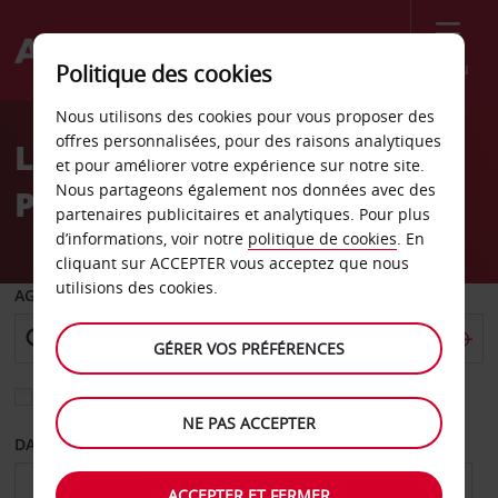
Menu
Politique des cookies
Welcome
Nous utilisons des cookies pour vous proposer des
to
offres personnalisées, pour des raisons analytiques
Location de voiture
Avis
et pour améliorer votre expérience sur notre site.
Nous partageons également nos données avec des
Piteå - Ville
partenaires publicitaires et analytiques. Pour plus
d’informations, voir notre
politique de cookies
. En
cliquant sur ACCEPTER vous acceptez que nous
utilisions des cookies.
AGENCE DE DÉPART
GÉRER VOS PRÉFÉRENCES
Sélectionnez une autre agence de retour
NE PAS ACCEPTER
DATE DE DÉPART
DATE DE RETOUR
ACCEPTER ET FERMER