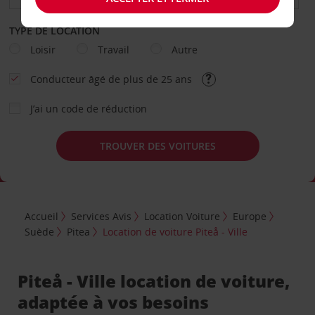
TYPE DE LOCATION
Loisir
Travail
Autre
Conducteur âgé de plus de 25 ans
J’ai un code de réduction
TROUVER DES VOITURES
Accueil
Services Avis
Location Voiture
Europe
Suède
Pitea
Location de voiture Piteå - Ville
Piteå - Ville location de voiture,
adaptée à vos besoins