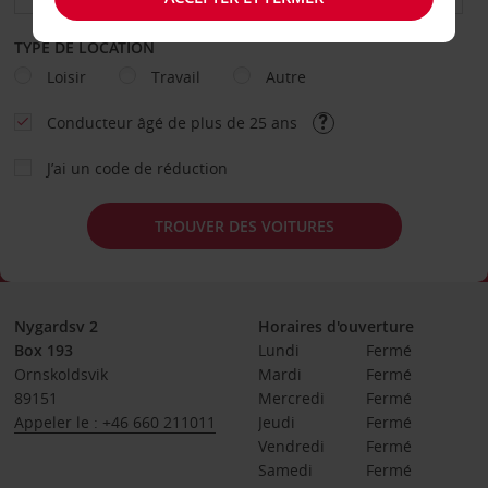
TYPE DE LOCATION
Loisir
Travail
Autre
Conducteur âgé de plus de 25 ans
J’ai un code de réduction
TROUVER DES VOITURES
Nygardsv 2
Horaires d'ouverture
Box 193
Lundi
Fermé
Ornskoldsvik
Mardi
Fermé
89151
Mercredi
Fermé
Appeler le : +46 660 211011
Jeudi
Fermé
Vendredi
Fermé
Samedi
Fermé