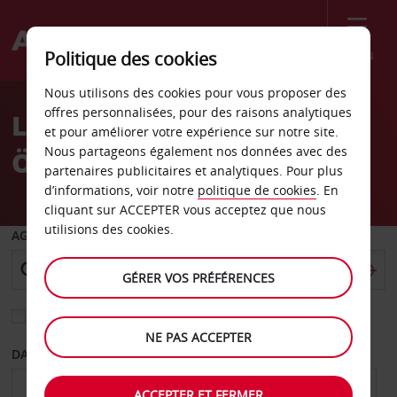
Menu
Politique des cookies
Welcome
Nous utilisons des cookies pour vous proposer des
to
offres personnalisées, pour des raisons analytiques
Location de voiture
Avis
et pour améliorer votre expérience sur notre site.
Nous partageons également nos données avec des
Örnsköldsvik - Ville
partenaires publicitaires et analytiques. Pour plus
d’informations, voir notre
politique de cookies
. En
cliquant sur ACCEPTER vous acceptez que nous
utilisions des cookies.
AGENCE DE DÉPART
GÉRER VOS PRÉFÉRENCES
Sélectionnez une autre agence de retour
NE PAS ACCEPTER
DATE DE DÉPART
DATE DE RETOUR
ACCEPTER ET FERMER