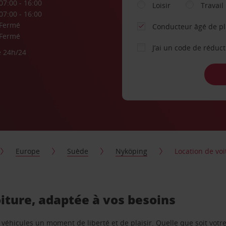
07:00 - 16:00
Loisir
Travail
07:00 - 16:00
Fermé
Conducteur âgé de p
Fermé
J’ai un code de réduc
e 24h/24
Europe
Suède
Nyköping
Location de voi
oiture, adaptée à vos besoins
e véhicules un moment de liberté et de plaisir. Quelle que soit vot