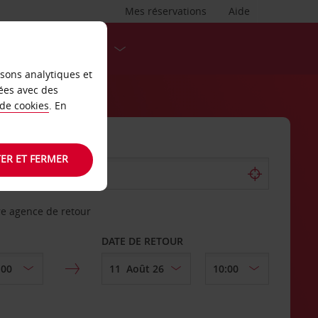
Mes réservations
Aide
DESTINATIONS
isons analytiques et
ées avec des
 de cookies
. En
ER ET FERMER
re agence de retour
DATE DE RETOUR