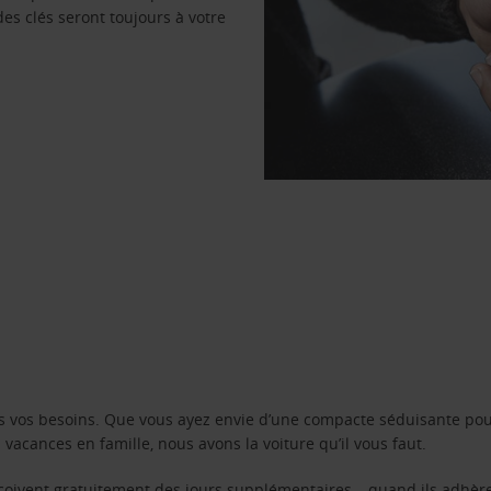
des clés seront toujours à votre
s vos besoins. Que vous ayez envie d’une compacte séduisante pou
acances en famille, nous avons la voiture qu’il vous faut.
reçoivent gratuitement des jours supplémentaires – quand ils adhèr