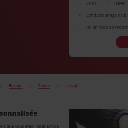
Loisir
Travail
Conducteur âgé de p
J’ai un code de réduc
Europe
Suède
Nässjö
rsonnalisée
vons que vous êtes impatient de