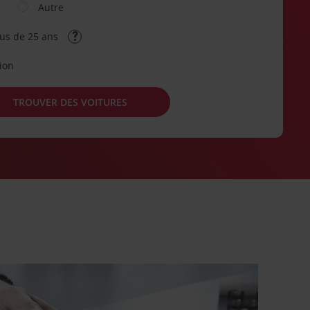
Autre
lus de 25 ans
tion
TROUVER DES VOITURES