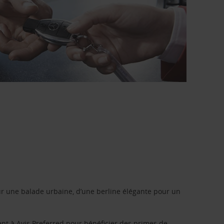
r une balade urbaine, d’une berline élégante pour un
ent à
Avis Preferred
pour bénéficier des primes de