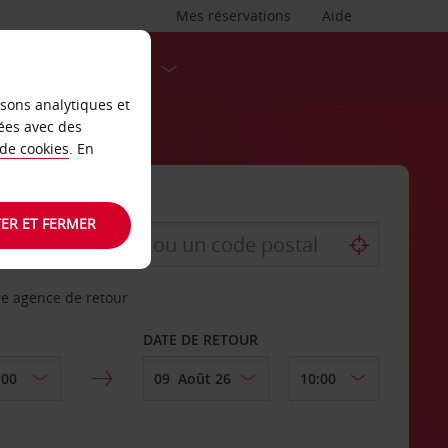
Mes réservations
Aide
DESTINATIONS
isons analytiques et
ées avec des
 de cookies
. En
ER ET FERMER
re agence de retour
DATE DE RETOUR