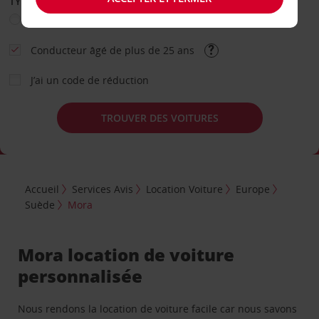
TYPE DE LOCATION
Loisir
Travail
Autre
Conducteur âgé de plus de 25 ans
J’ai un code de réduction
TROUVER DES VOITURES
Accueil
Services Avis
Location Voiture
Europe
Suède
Mora
Mora location de voiture
personnalisée
Nous rendons la location de voiture facile car nous savons