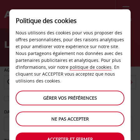
Menu
Politique des cookies
Welcome
Nous utilisons des cookies pour vous proposer des
to
offres personnalisées, pour des raisons analytiques
Location de voiture Mora
Avis
et pour améliorer votre expérience sur notre site.
Nous partageons également nos données avec des
partenaires publicitaires et analytiques. Pour plus
d’informations, voir notre
politique de cookies
. En
AGENCE DE DÉPART
cliquant sur ACCEPTER vous acceptez que nous
utilisions des cookies.
GÉRER VOS PRÉFÉRENCES
Sélectionnez une autre agence de retour
DATE DE DÉPART
DATE DE RETOUR
NE PAS ACCEPTER
ACCEPTER ET FERMER