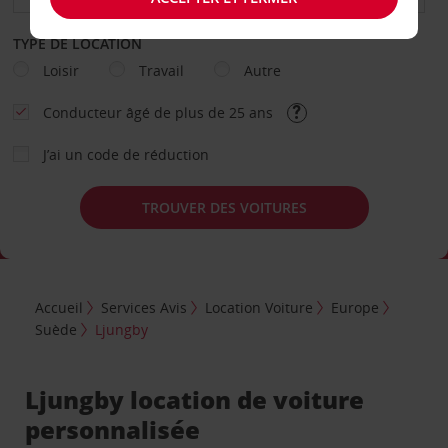
TYPE DE LOCATION
Loisir
Travail
Autre
Conducteur âgé de plus de 25 ans
J’ai un code de réduction
TROUVER DES VOITURES
Accueil
Services Avis
Location Voiture
Europe
Suède
Ljungby
Ljungby location de voiture
personnalisée