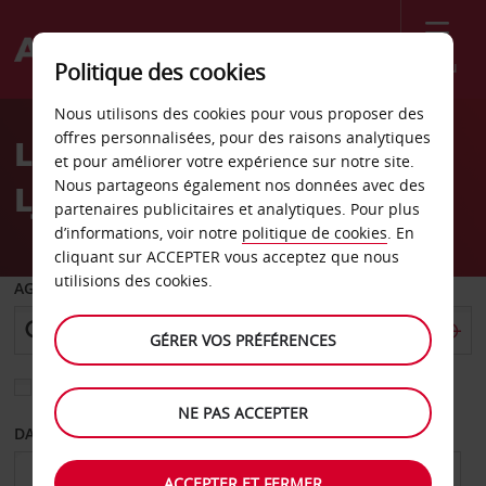
Menu
Politique des cookies
Welcome
Nous utilisons des cookies pour vous proposer des
to
offres personnalisées, pour des raisons analytiques
Location de voiture
Avis
et pour améliorer votre expérience sur notre site.
Nous partageons également nos données avec des
Ljungby
partenaires publicitaires et analytiques. Pour plus
d’informations, voir notre
politique de cookies
. En
cliquant sur ACCEPTER vous acceptez que nous
utilisions des cookies.
AGENCE DE DÉPART
GÉRER VOS PRÉFÉRENCES
Sélectionnez une autre agence de retour
NE PAS ACCEPTER
DATE DE DÉPART
DATE DE RETOUR
ACCEPTER ET FERMER