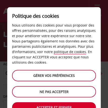
Menu
Politique des cookies
Welcome
Nous utilisons des cookies pour vous proposer des
to
offres personnalisées, pour des raisons analytiques
Location de voiture
Avis
et pour améliorer votre expérience sur notre site.
Nous partageons également nos données avec des
Linkoping
partenaires publicitaires et analytiques. Pour plus
d’informations, voir notre
politique de cookies
. En
cliquant sur ACCEPTER vous acceptez que nous
utilisions des cookies.
AGENCE DE DÉPART
GÉRER VOS PRÉFÉRENCES
Sélectionnez une autre agence de retour
NE PAS ACCEPTER
DATE DE DÉPART
DATE DE RETOUR
ACCEPTER ET FERMER