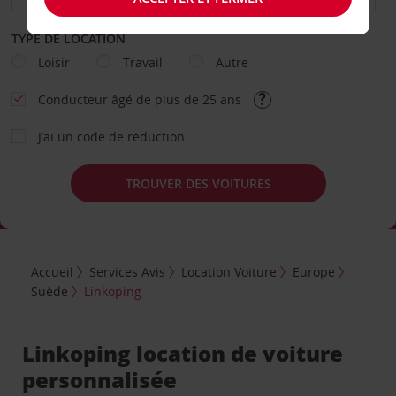
TYPE DE LOCATION
Loisir
Travail
Autre
Conducteur âgé de plus de 25 ans
J’ai un code de réduction
TROUVER DES VOITURES
Accueil
Services Avis
Location Voiture
Europe
Suède
Linkoping
Linkoping location de voiture
personnalisée