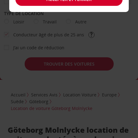
TYPE DE LOCATION
Loisir
Travail
Autre
Conducteur âgé de plus de 25 ans
J’ai un code de réduction
TROUVER DES VOITURES
Accueil
Services Avis
Location Voiture
Europe
Suède
Göteborg
Location de voiture Göteborg Molnlycke
Göteborg Molnlycke location de