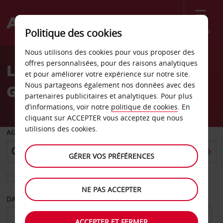
Menu
Politique des cookies
Welcome
Nous utilisons des cookies pour vous proposer des
to
offres personnalisées, pour des raisons analytiques
Location de voiture
Avis
et pour améliorer votre expérience sur notre site.
Nous partageons également nos données avec des
Göteborg Molnlycke
partenaires publicitaires et analytiques. Pour plus
d’informations, voir notre
politique de cookies
. En
cliquant sur ACCEPTER vous acceptez que nous
utilisions des cookies.
AGENCE DE DÉPART
GÉRER VOS PRÉFÉRENCES
Sélectionnez une autre agence de retour
NE PAS ACCEPTER
DATE DE DÉPART
DATE DE RETOUR
ACCEPTER ET FERMER