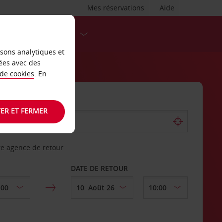
Mes réservations
Aide
DESTINATIONS
isons analytiques et
ées avec des
 de cookies
. En
ER ET FERMER
re agence de retour
DATE DE RETOUR