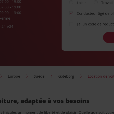
07:00 - 19:00
Loisir
Travail
07:00 - 19:00
09:00 - 13:00
Conducteur âgé de p
Fermé
J’ai un code de réduc
e 24h/24
Europe
Suède
Göteborg
Location de vo
iture, adaptée à vos besoins
e véhicules un moment de liberté et de plaisir. Quelle que soit vot