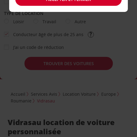
TYPE DE LOCATION
Loisir
Travail
Autre
Conducteur âgé de plus de 25 ans
J’ai un code de réduction
TROUVER DES VOITURES
Accueil
Services Avis
Location Voiture
Europe
Roumanie
Vidrasau
Vidrasau location de voiture
personnalisée