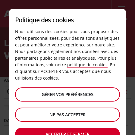
Menu
Politique des cookies
Welcome
Nous utilisons des cookies pour vous proposer des
to
offres personnalisées, pour des raisons analytiques
Location de voiture
Avis
et pour améliorer votre expérience sur notre site.
Nous partageons également nos données avec des
Vidrasau
partenaires publicitaires et analytiques. Pour plus
d’informations, voir notre
politique de cookies
. En
cliquant sur ACCEPTER vous acceptez que nous
utilisions des cookies.
AGENCE DE DÉPART
GÉRER VOS PRÉFÉRENCES
Sélectionnez une autre agence de retour
NE PAS ACCEPTER
DATE DE DÉPART
DATE DE RETOUR
ACCEPTER ET FERMER