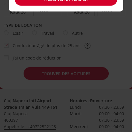
TYPE DE LOCATION
Loisir
Travail
Autre
Conducteur âgé de plus de 25 ans
J’ai un code de réduction
TROUVER DES VOITURES
Cluj Napoca Intl Airport
Horaires d'ouverture
Strada Traian Vuia 149-151
Lundi
07:30 - 23:59
Cluj Napoca
Mardi
00:00 - 04:00
400397
07:30 - 23:59
Appeler le : +40722522128
Mercredi
00:00 - 04:00