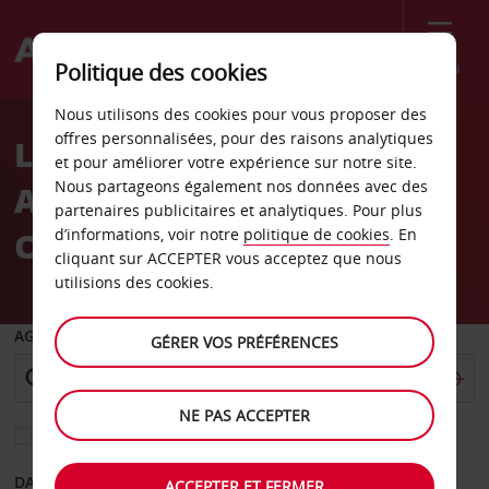
Menu
Politique des cookies
Welcome
Nous utilisons des cookies pour vous proposer des
to
offres personnalisées, pour des raisons analytiques
Location de voiture
Avis
et pour améliorer votre expérience sur notre site.
Nous partageons également nos données avec des
Aéroport international de
partenaires publicitaires et analytiques. Pour plus
Cluj-Napoca
d’informations, voir notre
politique de cookies
. En
cliquant sur ACCEPTER vous acceptez que nous
utilisions des cookies.
AGENCE DE DÉPART
GÉRER VOS PRÉFÉRENCES
NE PAS ACCEPTER
Sélectionnez une autre agence de retour
DATE DE DÉPART
DATE DE RETOUR
ACCEPTER ET FERMER