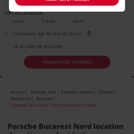
TYPE DE LOCATION
Loisir
Travail
Autre
Conducteur âgé de plus de 25 ans
J’ai un code de réduction
TROUVER DES VOITURES
Accueil
Services Avis
Location Voiture
Europe
Roumanie
Bucarest
Location de voiture Porsche Bucarest Nord
Porsche Bucarest Nord location