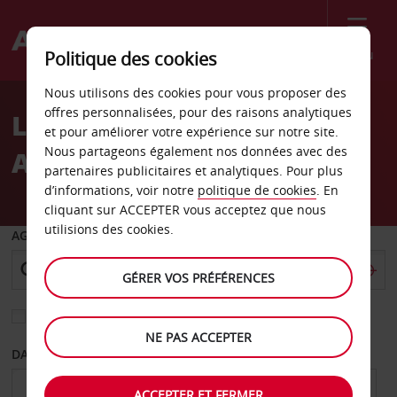
Menu
Politique des cookies
Welcome
Nous utilisons des cookies pour vous proposer des
to
offres personnalisées, pour des raisons analytiques
Location de voiture
Avis
et pour améliorer votre expérience sur notre site.
Nous partageons également nos données avec des
Aéroport de Bacău
partenaires publicitaires et analytiques. Pour plus
d’informations, voir notre
politique de cookies
. En
cliquant sur ACCEPTER vous acceptez que nous
utilisions des cookies.
AGENCE DE DÉPART
GÉRER VOS PRÉFÉRENCES
Sélectionnez une autre agence de retour
NE PAS ACCEPTER
DATE DE DÉPART
DATE DE RETOUR
ACCEPTER ET FERMER