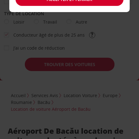
TYPE DE LOCATION
Loisir
Travail
Autre
Conducteur âgé de plus de 25 ans
J’ai un code de réduction
TROUVER DES VOITURES
Accueil
Services Avis
Location Voiture
Europe
Roumanie
Bacău
Location de voiture Aéroport de Bacău
Aéroport De Bacău location de