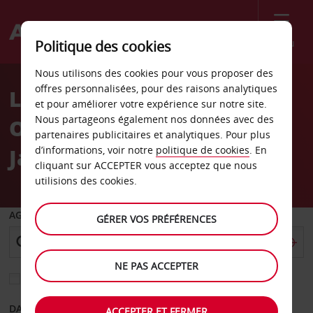
Menu
Politique des cookies
Welcome
Nous utilisons des cookies pour vous proposer des
to
offres personnalisées, pour des raisons analytiques
Location de voiture
Avis
et pour améliorer votre expérience sur notre site.
Nous partageons également nos données avec des
Ostrava Aéroport Leoš
partenaires publicitaires et analytiques. Pour plus
Janáček
d’informations, voir notre
politique de cookies
. En
cliquant sur ACCEPTER vous acceptez que nous
utilisions des cookies.
AGENCE DE DÉPART
GÉRER VOS PRÉFÉRENCES
NE PAS ACCEPTER
Sélectionnez une autre agence de retour
DATE DE DÉPART
DATE DE RETOUR
ACCEPTER ET FERMER