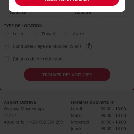
TYPE DE LOCATION
Loisir
Travail
Autre
Conducteur âgé de plus de 25 ans
J’ai un code de réduction
TROUVER DES VOITURES
Airport Ostrava
Horaires d'ouverture
Ostrava Mosnov Apt
Lundi
09:00 - 13:00
742 51
Mardi
09:00 - 13:00
Appeler le : +420 602 554 299
Mercredi
09:00 - 13:00
Jeudi
09:00 - 13:00