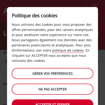
Menu
Politique des cookies
Welcome
Nous utilisons des cookies pour vous proposer des
to
offres personnalisées, pour des raisons analytiques
Location de voiture Košice
Avis
et pour améliorer votre expérience sur notre site.
Nous partageons également nos données avec des
partenaires publicitaires et analytiques. Pour plus
d’informations, voir notre
politique de cookies
. En
AGENCE DE DÉPART
cliquant sur ACCEPTER vous acceptez que nous
utilisions des cookies.
GÉRER VOS PRÉFÉRENCES
Sélectionnez une autre agence de retour
DATE DE DÉPART
DATE DE RETOUR
NE PAS ACCEPTER
ACCEPTER ET FERMER