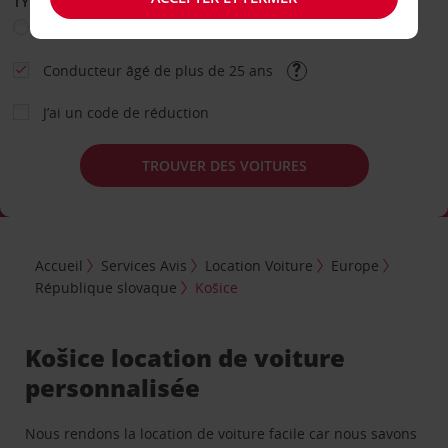
TYPE DE LOCATION
Loisir
Travail
Autre
Conducteur âgé de plus de 25 ans
J’ai un code de réduction
TROUVER DES VOITURES
Accueil
Services Avis
Location Voiture
Europe
République slovaque
Košice
Košice location de voiture
personnalisée
Nous rendons la location de voiture facile car nous savons