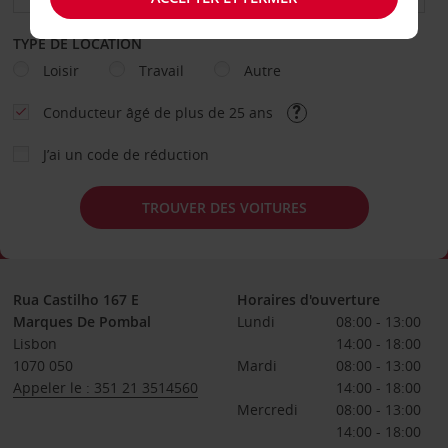
TYPE DE LOCATION
Loisir
Travail
Autre
Conducteur âgé de plus de 25 ans
J’ai un code de réduction
TROUVER DES VOITURES
Rua Castilho 167 E
Horaires d'ouverture
Marques De Pombal
Lundi
08:00 - 13:00
Lisbon
14:00 - 18:00
1070 050
Mardi
08:00 - 13:00
Appeler le : 351 21 3514560
14:00 - 18:00
Mercredi
08:00 - 13:00
14:00 - 18:00