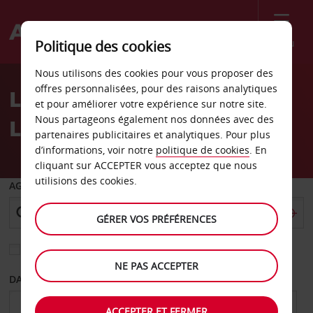
Menu
Politique des cookies
Welcome
Nous utilisons des cookies pour vous proposer des
to
offres personnalisées, pour des raisons analytiques
Location de voiture
Avis
et pour améliorer votre expérience sur notre site.
Nous partageons également nos données avec des
Lisbonne - Centre-ville
partenaires publicitaires et analytiques. Pour plus
d’informations, voir notre
politique de cookies
. En
cliquant sur ACCEPTER vous acceptez que nous
utilisions des cookies.
AGENCE DE DÉPART
GÉRER VOS PRÉFÉRENCES
Sélectionnez une autre agence de retour
NE PAS ACCEPTER
DATE DE DÉPART
DATE DE RETOUR
ACCEPTER ET FERMER