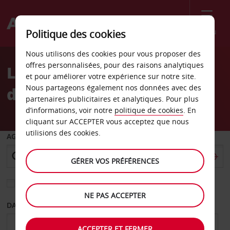
Menu
Politique des cookies
Welcome
Nous utilisons des cookies pour vous proposer des
to
offres personnalisées, pour des raisons analytiques
Location de voiture Gare
Avis
et pour améliorer votre expérience sur notre site.
Nous partageons également nos données avec des
de Coimbra
partenaires publicitaires et analytiques. Pour plus
d’informations, voir notre
politique de cookies
. En
cliquant sur ACCEPTER vous acceptez que nous
utilisions des cookies.
AGENCE DE DÉPART
GÉRER VOS PRÉFÉRENCES
Sélectionnez une autre agence de retour
NE PAS ACCEPTER
DATE DE DÉPART
DATE DE RETOUR
ACCEPTER ET FERMER