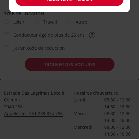
TYPE DE LOCATION
Loisir
Travail
Autre
Conducteur âgé de plus de 25 ans
J’ai un code de réduction
TROUVER DES VOITURES
Estrada Das Lagrimas Lote 8
Horaires d'ouverture
Coimbra
Lundi
08:30 - 12:30
3040 258
14:30 - 18:30
Appeler le : 351 239 834 786
Mardi
08:30 - 12:30
14:30 - 18:30
Mercredi
08:30 - 12:30
14:30 - 18:30