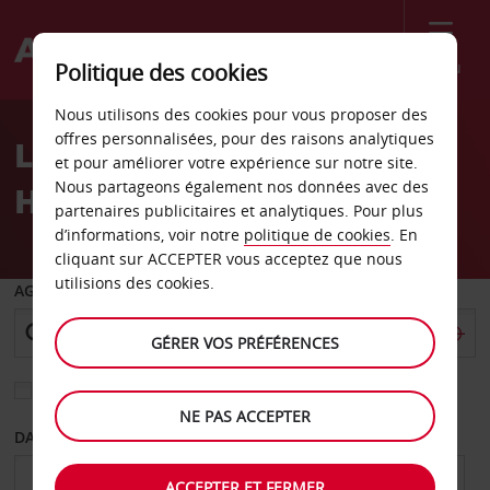
Menu
Politique des cookies
Welcome
Nous utilisons des cookies pour vous proposer des
to
offres personnalisées, pour des raisons analytiques
Location de voiture Angra
Avis
et pour améliorer votre expérience sur notre site.
Nous partageons également nos données avec des
Hotel Garden
partenaires publicitaires et analytiques. Pour plus
d’informations, voir notre
politique de cookies
. En
cliquant sur ACCEPTER vous acceptez que nous
utilisions des cookies.
AGENCE DE DÉPART
GÉRER VOS PRÉFÉRENCES
Sélectionnez une autre agence de retour
NE PAS ACCEPTER
DATE DE DÉPART
DATE DE RETOUR
ACCEPTER ET FERMER