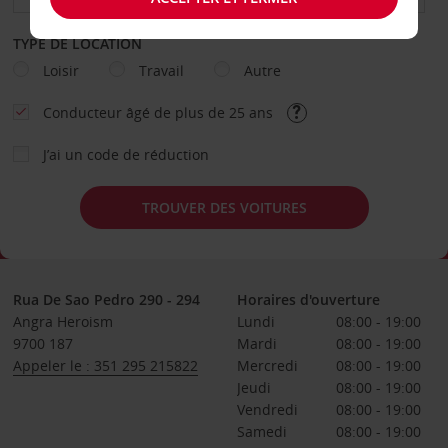
TYPE DE LOCATION
Loisir
Travail
Autre
Conducteur âgé de plus de 25 ans
J’ai un code de réduction
TROUVER DES VOITURES
Rua De Sao Pedro 290 - 294
Horaires d'ouverture
Angra Heroism
Lundi
08:00 - 19:00
9700 187
Mardi
08:00 - 19:00
Appeler le : 351 295 215822
Mercredi
08:00 - 19:00
Jeudi
08:00 - 19:00
Vendredi
08:00 - 19:00
Samedi
08:00 - 19:00