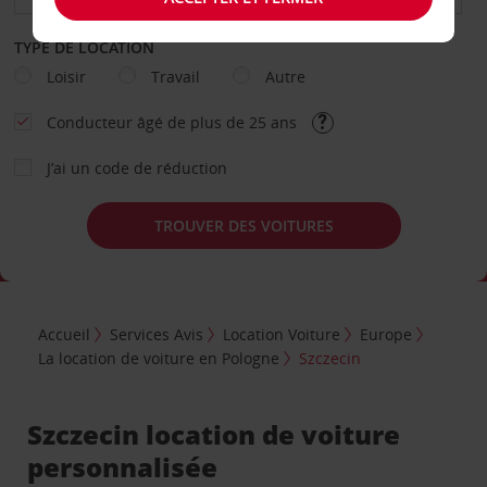
TYPE DE LOCATION
Loisir
Travail
Autre
Conducteur âgé de plus de 25 ans
J’ai un code de réduction
TROUVER DES VOITURES
Accueil
Services Avis
Location Voiture
Europe
La location de voiture en Pologne
Szczecin
Szczecin location de voiture
personnalisée