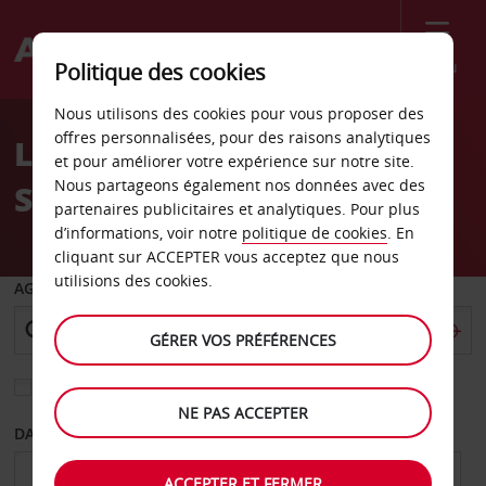
Menu
Politique des cookies
Welcome
Nous utilisons des cookies pour vous proposer des
to
offres personnalisées, pour des raisons analytiques
Location de voiture
Avis
et pour améliorer votre expérience sur notre site.
Nous partageons également nos données avec des
Szczecin
partenaires publicitaires et analytiques. Pour plus
d’informations, voir notre
politique de cookies
. En
cliquant sur ACCEPTER vous acceptez que nous
utilisions des cookies.
AGENCE DE DÉPART
GÉRER VOS PRÉFÉRENCES
Sélectionnez une autre agence de retour
NE PAS ACCEPTER
DATE DE DÉPART
DATE DE RETOUR
ACCEPTER ET FERMER