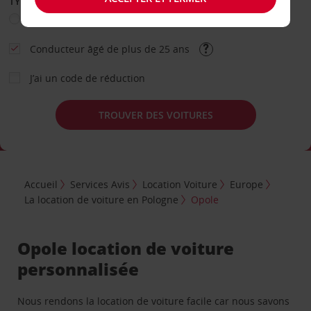
TYPE DE LOCATION
Loisir
Travail
Autre
Conducteur âgé de plus de 25 ans
J’ai un code de réduction
TROUVER DES VOITURES
Accueil
Services Avis
Location Voiture
Europe
La location de voiture en Pologne
Opole
Opole location de voiture
personnalisée
Nous rendons la location de voiture facile car nous savons