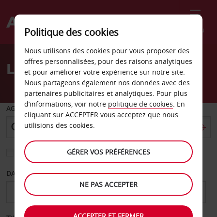
Menu
Politique des cookies
Welcome
Nous utilisons des cookies pour vous proposer des
to
offres personnalisées, pour des raisons analytiques
Location de voiture Opole
Avis
et pour améliorer votre expérience sur notre site.
Nous partageons également nos données avec des
partenaires publicitaires et analytiques. Pour plus
d’informations, voir notre
politique de cookies
. En
AGENCE DE DÉPART
cliquant sur ACCEPTER vous acceptez que nous
utilisions des cookies.
GÉRER VOS PRÉFÉRENCES
Sélectionnez une autre agence de retour
DATE DE DÉPART
DATE DE RETOUR
NE PAS ACCEPTER
ACCEPTER ET FERMER