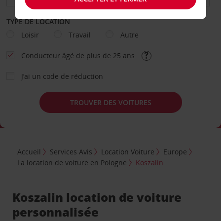
TYPE DE LOCATION
Loisir
Travail
Autre
Conducteur âgé de plus de 25 ans
J’ai un code de réduction
TROUVER DES VOITURES
Accueil
Services Avis
Location Voiture
Europe
La location de voiture en Pologne
Koszalin
Koszalin location de voiture
personnalisée