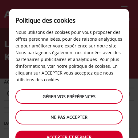
Menu
Politique des cookies
Welcome
Nous utilisons des cookies pour vous proposer des
to
offres personnalisées, pour des raisons analytiques
Location de voiture
Avis
et pour améliorer votre expérience sur notre site.
Nous partageons également nos données avec des
Koszalin
partenaires publicitaires et analytiques. Pour plus
d’informations, voir notre
politique de cookies
. En
cliquant sur ACCEPTER vous acceptez que nous
utilisions des cookies.
AGENCE DE DÉPART
GÉRER VOS PRÉFÉRENCES
Sélectionnez une autre agence de retour
NE PAS ACCEPTER
DATE DE DÉPART
DATE DE RETOUR
ACCEPTER ET FERMER