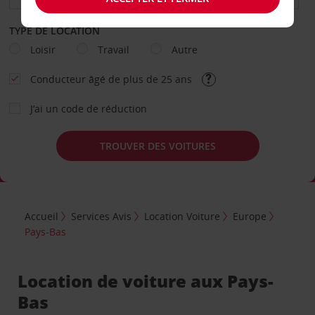
TYPE DE LOCATION
Loisir
Travail
Autre
Conducteur âgé de plus de 25 ans
J’ai un code de réduction
TROUVER DES VOITURES
Accueil
Services Avis
Location Voiture
Europe
Pays-Bas
Location de voiture aux Pays-
Bas