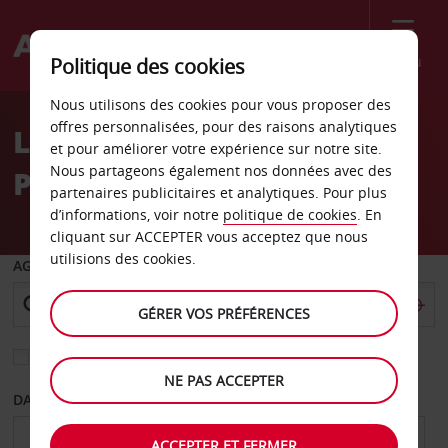
Menu
Politique des cookies
Welcome
Nous utilisons des cookies pour vous proposer des
to
offres personnalisées, pour des raisons analytiques
Location de voiture aux
Avis
et pour améliorer votre expérience sur notre site.
Nous partageons également nos données avec des
Pays-Bas
partenaires publicitaires et analytiques. Pour plus
d’informations, voir notre
politique de cookies
. En
cliquant sur ACCEPTER vous acceptez que nous
utilisions des cookies.
AGENCE DE DÉPART
GÉRER VOS PRÉFÉRENCES
Sélectionnez une autre agence de retour
NE PAS ACCEPTER
DATE DE DÉPART
DATE DE RETOUR
ACCEPTER ET FERMER