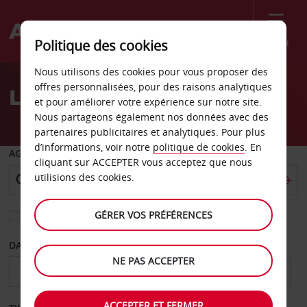
Menu
Politique des cookies
Welcome
Nous utilisons des cookies pour vous proposer des
to
offres personnalisées, pour des raisons analytiques
Location de voiture Vadsø
Avis
et pour améliorer votre expérience sur notre site.
Nous partageons également nos données avec des
partenaires publicitaires et analytiques. Pour plus
d’informations, voir notre
politique de cookies
. En
AGENCE DE DÉPART
cliquant sur ACCEPTER vous acceptez que nous
utilisions des cookies.
GÉRER VOS PRÉFÉRENCES
Sélectionnez une autre agence de retour
DATE DE DÉPART
DATE DE RETOUR
NE PAS ACCEPTER
ACCEPTER ET FERMER