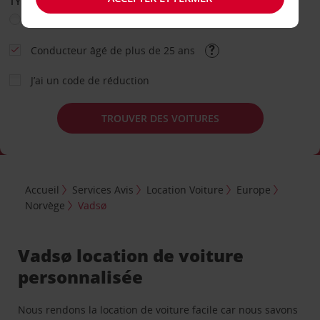
TYPE DE LOCATION
Loisir
Travail
Autre
Conducteur âgé de plus de 25 ans
J’ai un code de réduction
TROUVER DES VOITURES
Accueil
Services Avis
Location Voiture
Europe
Norvège
Vadsø
Vadsø location de voiture
personnalisée
Nous rendons la location de voiture facile car nous savons