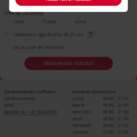
TYPE DE LOCATION
Loisir
Travail
Autre
Conducteur âgé de plus de 25 ans
J’ai un code de réduction
TROUVER DES VOITURES
Sandnessjoeen Lufthavn
Horaires d'ouverture
Sandnessjoeen
Lundi
08:00 - 21:00
8800
Mardi
08:00 - 21:00
Appeler le : +47 95467430
Mercredi
08:00 - 21:00
Jeudi
08:00 - 21:00
Vendredi
08:00 - 21:00
Samedi
12:00 - 13:45