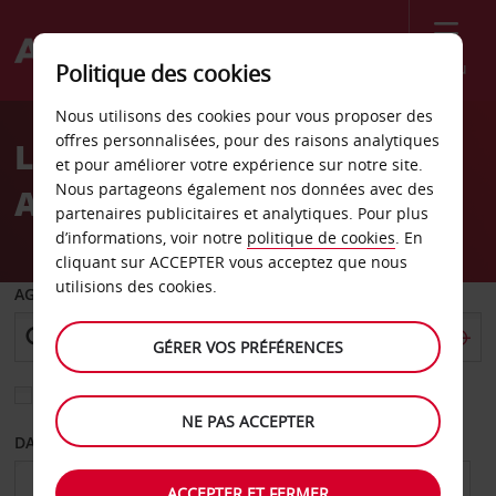
Menu
Politique des cookies
Welcome
Nous utilisons des cookies pour vous proposer des
to
offres personnalisées, pour des raisons analytiques
Location de voiture
Avis
et pour améliorer votre expérience sur notre site.
Nous partageons également nos données avec des
Aéroport de Stokka
partenaires publicitaires et analytiques. Pour plus
d’informations, voir notre
politique de cookies
. En
cliquant sur ACCEPTER vous acceptez que nous
utilisions des cookies.
AGENCE DE DÉPART
GÉRER VOS PRÉFÉRENCES
Sélectionnez une autre agence de retour
NE PAS ACCEPTER
DATE DE DÉPART
DATE DE RETOUR
ACCEPTER ET FERMER