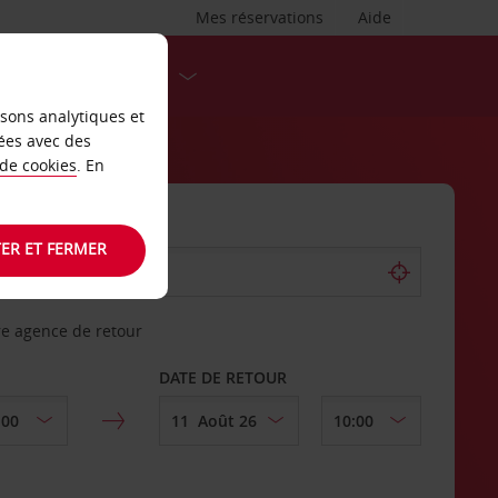
Mes réservations
Aide
DESTINATIONS
isons analytiques et
ées avec des
 de cookies
. En
ER ET FERMER
re agence de retour
DATE DE RETOUR