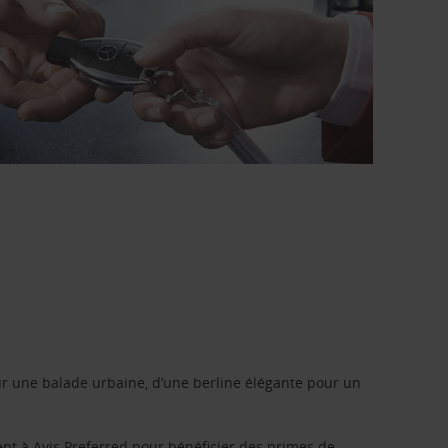
r une balade urbaine, d’une berline élégante pour un
ent à
Avis Preferred
pour bénéficier des primes de