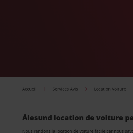
Accueil
Services Avis
Location Voiture
Ålesund location de voiture p
Nous rendons la location de voiture facile car nous sa