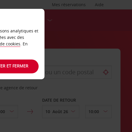
Mes réservations
Aide
DESTINATIONS
isons analytiques et
ées avec des
 de cookies
. En
ER ET FERMER
re agence de retour
DATE DE RETOUR