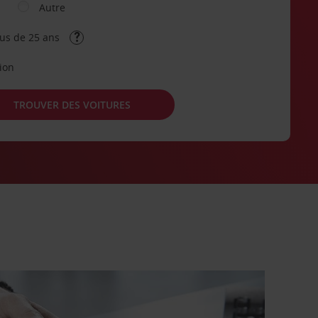
Autre
lus de 25 ans
tion
TROUVER DES VOITURES