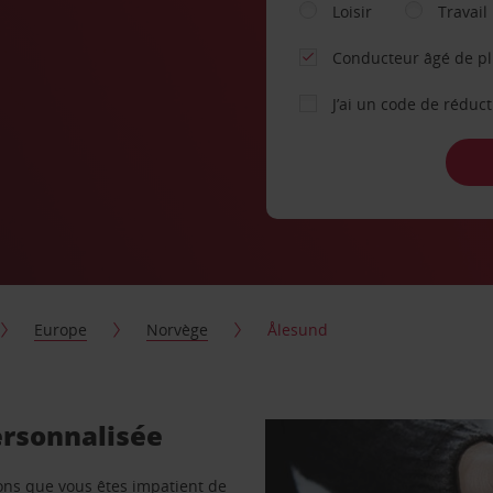
Loisir
Travail
Conducteur âgé de p
J’ai un code de réduc
Europe
Norvège
Ålesund
ersonnalisée
vons que vous êtes impatient de