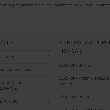
reçoivent gratuitement des jours supplémentaires – quand ils adhèr
VICES
PRINCIPAUX AÉROPO
FRANÇAIS
RRED DRIVE
AÉROPORT DE NICE
ION CAMPING CARS
AÉROPORT ROISSY CHARLES D
AT DU MONDE
GAULLE
E FIA WEC
AÉROPORT FIGARI
E VOITURE
AÉROPORT AJACCIO CORSE