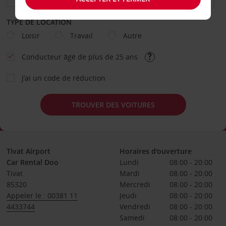
TYPE DE LOCATION
Loisir
Travail
Autre
Conducteur âgé de plus de 25 ans
J’ai un code de réduction
TROUVER DES VOITURES
Tivat Airport
Horaires d'ouverture
Car Rental Doo
Lundi
08:00 - 20:00
Tivat
Mardi
08:00 - 20:00
85320
Mercredi
08:00 - 20:00
Appeler le : 00381 11
Jeudi
08:00 - 20:00
4433744
Vendredi
08:00 - 20:00
Samedi
08:00 - 20:00