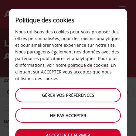
Menu
Politique des cookies
Welcome
Nous utilisons des cookies pour vous proposer des
to
offres personnalisées, pour des raisons analytiques
Location de voiture
Avis
et pour améliorer votre expérience sur notre site.
Nous partageons également nos données avec des
Aéroport de Tivat
partenaires publicitaires et analytiques. Pour plus
d’informations, voir notre
politique de cookies
. En
cliquant sur ACCEPTER vous acceptez que nous
utilisions des cookies.
AGENCE DE DÉPART
GÉRER VOS PRÉFÉRENCES
Sélectionnez une autre agence de retour
NE PAS ACCEPTER
DATE DE DÉPART
DATE DE RETOUR
ACCEPTER ET FERMER