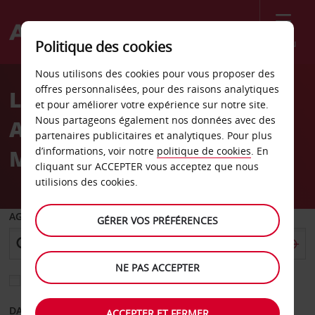
Menu
Politique des cookies
Welcome
Nous utilisons des cookies pour vous proposer des
to
offres personnalisées, pour des raisons analytiques
Location de voiture
Avis
et pour améliorer votre expérience sur notre site.
Nous partageons également nos données avec des
Aéroport international de
partenaires publicitaires et analytiques. Pour plus
Malte
d’informations, voir notre
politique de cookies
. En
cliquant sur ACCEPTER vous acceptez que nous
utilisions des cookies.
AGENCE DE DÉPART
GÉRER VOS PRÉFÉRENCES
NE PAS ACCEPTER
Sélectionnez une autre agence de retour
DATE DE DÉPART
DATE DE RETOUR
ACCEPTER ET FERMER