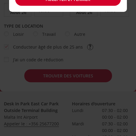
TYPE DE LOCATION
Loisir
Travail
Autre
Conducteur âgé de plus de 25 ans
J’ai un code de réduction
TROUVER DES VOITURES
Desk In Park East Car Park
Horaires d'ouverture
Outside Terminal Building
Lundi
07:30 - 02:00
Malta Int Airport
00:00 - 02:00
Appeler le : +356 25677200
Mardi
07:30 - 02:00
00:00 - 02:00