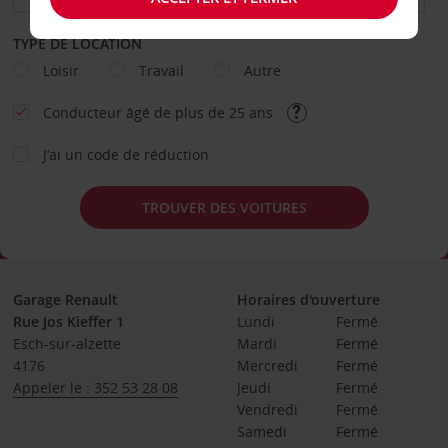
TYPE DE LOCATION
Loisir
Travail
Autre
Conducteur âgé de plus de 25 ans
J’ai un code de réduction
TROUVER DES VOITURES
Garage Renault
Horaires d'ouverture
Rue Jos Kieffer 1
Lundi
Fermé
Esch-sur-alzette
Mardi
Fermé
4176
Mercredi
Fermé
Appeler le : 352 53 28 08
Jeudi
Fermé
Vendredi
Fermé
Samedi
Fermé