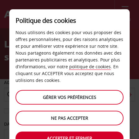
Menu
Politique des cookies
Welcome
Nous utilisons des cookies pour vous proposer des
to
offres personnalisées, pour des raisons analytiques
Location de voiture Esch-
Avis
et pour améliorer votre expérience sur notre site.
Nous partageons également nos données avec des
sur-Alzette Avis
partenaires publicitaires et analytiques. Pour plus
d’informations, voir notre
politique de cookies
. En
cliquant sur ACCEPTER vous acceptez que nous
utilisions des cookies.
AGENCE DE DÉPART
GÉRER VOS PRÉFÉRENCES
Sélectionnez une autre agence de retour
NE PAS ACCEPTER
DATE DE DÉPART
DATE DE RETOUR
ACCEPTER ET FERMER