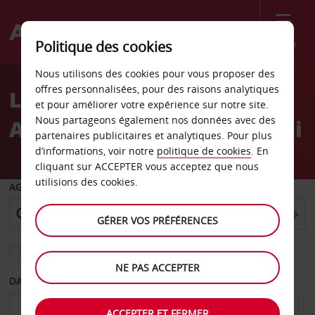
Menu
Politique des cookies
Welcome
Nous utilisons des cookies pour vous proposer des
to
offres personnalisées, pour des raisons analytiques
Location de voiture
Avis
et pour améliorer votre expérience sur notre site.
Nous partageons également nos données avec des
Aéroport de Trieste-Ronchi
partenaires publicitaires et analytiques. Pour plus
d’informations, voir notre
politique de cookies
. En
cliquant sur ACCEPTER vous acceptez que nous
utilisions des cookies.
AGENCE DE DÉPART
GÉRER VOS PRÉFÉRENCES
Sélectionnez une autre agence de retour
NE PAS ACCEPTER
DATE DE DÉPART
DATE DE RETOUR
ACCEPTER ET FERMER