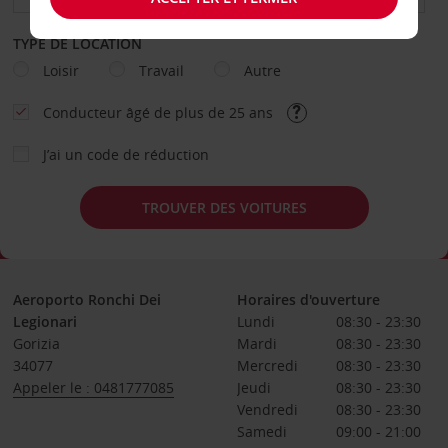
TYPE DE LOCATION
Loisir
Travail
Autre
Conducteur âgé de plus de 25 ans
J’ai un code de réduction
TROUVER DES VOITURES
Aeroporto Ronchi Dei
Horaires d'ouverture
Legionari
Lundi
08:30 - 23:30
Gorizia
Mardi
08:30 - 23:30
34077
Mercredi
08:30 - 23:30
Appeler le : 0481777085
Jeudi
08:30 - 23:30
Vendredi
08:30 - 23:30
Samedi
09:00 - 21:00