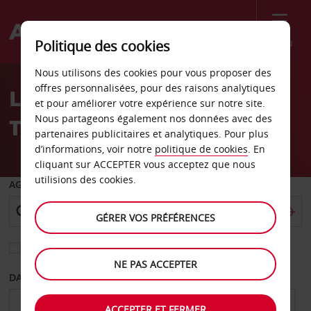
Menu
Politique des cookies
Welcome
Nous utilisons des cookies pour vous proposer des
to
offres personnalisées, pour des raisons analytiques
Location de voiture
Avis
et pour améliorer votre expérience sur notre site.
Nous partageons également nos données avec des
Trapani
partenaires publicitaires et analytiques. Pour plus
d’informations, voir notre
politique de cookies
. En
cliquant sur ACCEPTER vous acceptez que nous
utilisions des cookies.
AGENCE DE DÉPART
GÉRER VOS PRÉFÉRENCES
Sélectionnez une autre agence de retour
NE PAS ACCEPTER
DATE DE DÉPART
DATE DE RETOUR
ACCEPTER ET FERMER