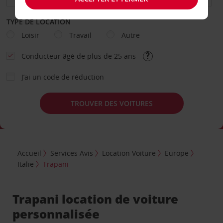
TYPE DE LOCATION
Loisir
Travail
Autre
Conducteur âgé de plus de 25 ans
J’ai un code de réduction
TROUVER DES VOITURES
Accueil
Services Avis
Location Voiture
Europe
Italie
Trapani
Trapani location de voiture
personnalisée