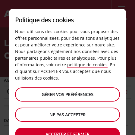
Menu
Politique des cookies
Welcome
Nous utilisons des cookies pour vous proposer des
to
offres personnalisées, pour des raisons analytiques
Location de voiture
Avis
et pour améliorer votre expérience sur notre site.
Nous partageons également nos données avec des
Olbia - Centre-ville
partenaires publicitaires et analytiques. Pour plus
d’informations, voir notre
politique de cookies
. En
cliquant sur ACCEPTER vous acceptez que nous
utilisions des cookies.
AGENCE DE DÉPART
GÉRER VOS PRÉFÉRENCES
Sélectionnez une autre agence de retour
NE PAS ACCEPTER
DATE DE DÉPART
DATE DE RETOUR
ACCEPTER ET FERMER