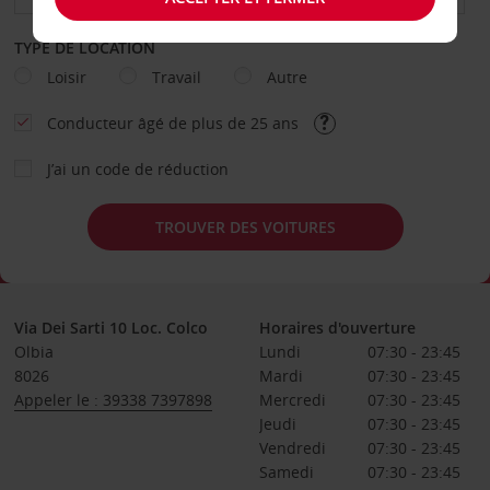
TYPE DE LOCATION
Loisir
Travail
Autre
Conducteur âgé de plus de 25 ans
J’ai un code de réduction
TROUVER DES VOITURES
Via Dei Sarti 10 Loc. Colco
Horaires d'ouverture
Olbia
Lundi
07:30 - 23:45
8026
Mardi
07:30 - 23:45
Appeler le : 39338 7397898
Mercredi
07:30 - 23:45
Jeudi
07:30 - 23:45
Vendredi
07:30 - 23:45
Samedi
07:30 - 23:45