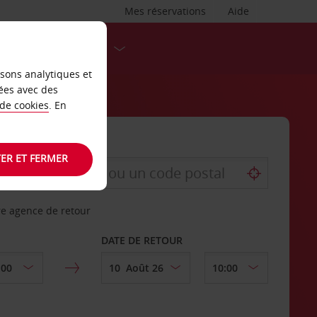
Mes réservations
Aide
DESTINATIONS
isons analytiques et
ées avec des
 de cookies
. En
ER ET FERMER
re agence de retour
DATE DE RETOUR