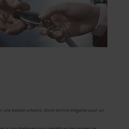
r une balade urbaine, d’une berline élégante pour un
ent à
Avis Preferred
pour bénéficier des primes de