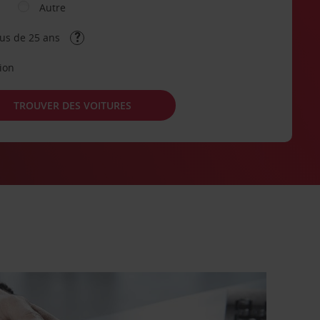
Autre
lus de 25 ans
tion
TROUVER DES VOITURES