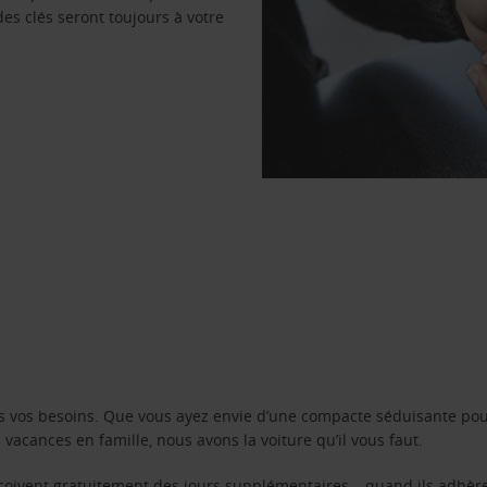
des clés seront toujours à votre
s vos besoins. Que vous ayez envie d’une compacte séduisante pou
acances en famille, nous avons la voiture qu’il vous faut.
reçoivent gratuitement des jours supplémentaires – quand ils adhèr