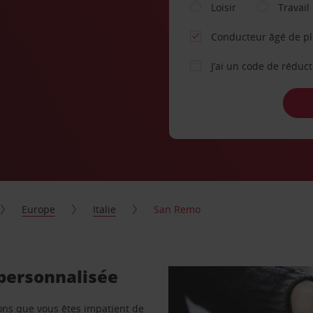
Loisir
Travail
Conducteur âgé de p
J’ai un code de réduc
Europe
Italie
San Remo
 personnalisée
vons que vous êtes impatient de