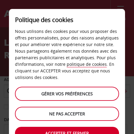
Menu
Politique des cookies
Welcome
Nous utilisons des cookies pour vous proposer des
to
offres personnalisées, pour des raisons analytiques
Location de voiture
Avis
et pour améliorer votre expérience sur notre site.
Nous partageons également nos données avec des
Ronzone
partenaires publicitaires et analytiques. Pour plus
d’informations, voir notre
politique de cookies
. En
cliquant sur ACCEPTER vous acceptez que nous
utilisions des cookies.
AGENCE DE DÉPART
GÉRER VOS PRÉFÉRENCES
Sélectionnez une autre agence de retour
NE PAS ACCEPTER
DATE DE DÉPART
DATE DE RETOUR
ACCEPTER ET FERMER