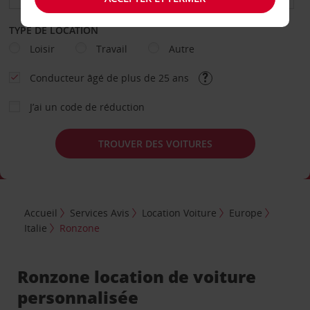
TYPE DE LOCATION
Loisir
Travail
Autre
Conducteur âgé de plus de 25 ans
J’ai un code de réduction
TROUVER DES VOITURES
Accueil
Services Avis
Location Voiture
Europe
Italie
Ronzone
Ronzone location de voiture
personnalisée