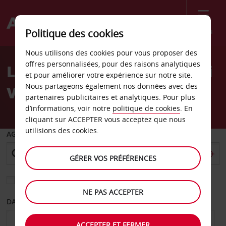
Menu
Politique des cookies
Welcome
Nous utilisons des cookies pour vous proposer des
to
offres personnalisées, pour des raisons analytiques
Location de voiture Rimini
Avis
et pour améliorer votre expérience sur notre site.
Nous partageons également nos données avec des
Viale Trieste
partenaires publicitaires et analytiques. Pour plus
d’informations, voir notre
politique de cookies
. En
cliquant sur ACCEPTER vous acceptez que nous
utilisions des cookies.
AGENCE DE DÉPART
GÉRER VOS PRÉFÉRENCES
Sélectionnez une autre agence de retour
NE PAS ACCEPTER
DATE DE DÉPART
DATE DE RETOUR
ACCEPTER ET FERMER