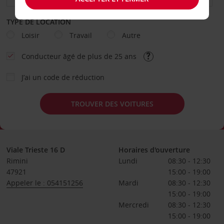
TYPE DE LOCATION
Loisir
Travail
Autre
Conducteur âgé de plus de 25 ans
J’ai un code de réduction
TROUVER DES VOITURES
Viale Trieste 16 D
Horaires d'ouverture
Rimini
Lundi
08:30 - 12:30
47921
15:00 - 19:00
Appeler le : 054151256
Mardi
08:30 - 12:30
15:00 - 19:00
Mercredi
08:30 - 12:30
15:00 - 19:00