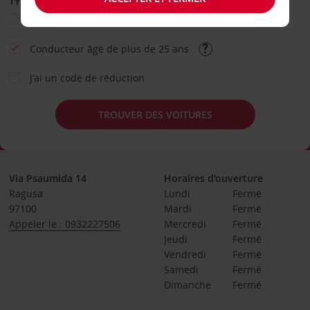
TYPE DE LOCATION
Loisir
Travail
Autre
Conducteur âgé de plus de 25 ans
J’ai un code de réduction
TROUVER DES VOITURES
Via Psaumida 14
Horaires d'ouverture
Ragusa
Lundi
Fermé
97100
Mardi
Fermé
Appeler le : 0932227506
Mercredi
Fermé
Jeudi
Fermé
Vendredi
Fermé
Samedi
Fermé
Dimanche
Fermé