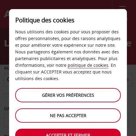
Menu
Politique des cookies
Welcome
Nous utilisons des cookies pour vous proposer des
to
offres personnalisées, pour des raisons analytiques
Location de voiture Raguse
Avis
et pour améliorer votre expérience sur notre site.
Nous partageons également nos données avec des
partenaires publicitaires et analytiques. Pour plus
d’informations, voir notre
politique de cookies
. En
AGENCE DE DÉPART
cliquant sur ACCEPTER vous acceptez que nous
utilisions des cookies.
GÉRER VOS PRÉFÉRENCES
Sélectionnez une autre agence de retour
DATE DE DÉPART
DATE DE RETOUR
NE PAS ACCEPTER
ACCEPTER ET FERMER