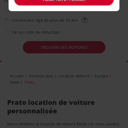
TYPE DE LOCATION
Loisir
Travail
Autre
Conducteur âgé de plus de 25 ans
J’ai un code de réduction
TROUVER DES VOITURES
Accueil
Services Avis
Location Voiture
Europe
Italie
Prato
Prato location de voiture
personnalisée
Nous rendons la location de voiture facile car nous savons