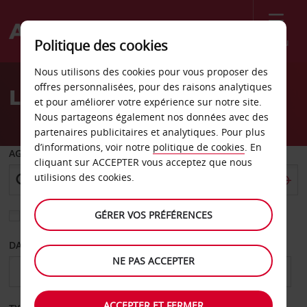
Menu
Politique des cookies
Welcome
Nous utilisons des cookies pour vous proposer des
to
offres personnalisées, pour des raisons analytiques
Location de voiture Prato
Avis
et pour améliorer votre expérience sur notre site.
Nous partageons également nos données avec des
partenaires publicitaires et analytiques. Pour plus
d’informations, voir notre
politique de cookies
. En
AGENCE DE DÉPART
cliquant sur ACCEPTER vous acceptez que nous
utilisions des cookies.
GÉRER VOS PRÉFÉRENCES
Sélectionnez une autre agence de retour
DATE DE DÉPART
DATE DE RETOUR
NE PAS ACCEPTER
ACCEPTER ET FERMER