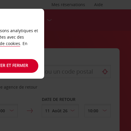
Mes réservations
Aide
DESTINATIONS
isons analytiques et
ées avec des
 de cookies
. En
ER ET FERMER
re agence de retour
DATE DE RETOUR