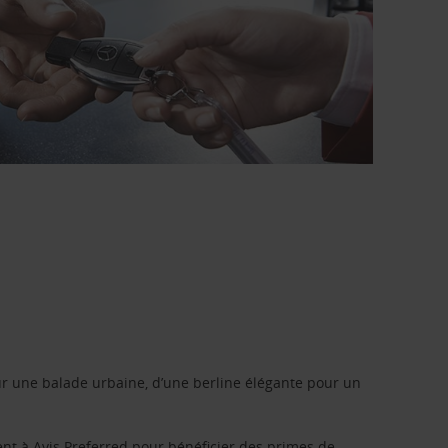
r une balade urbaine, d’une berline élégante pour un
ent à
Avis Preferred
pour bénéficier des primes de