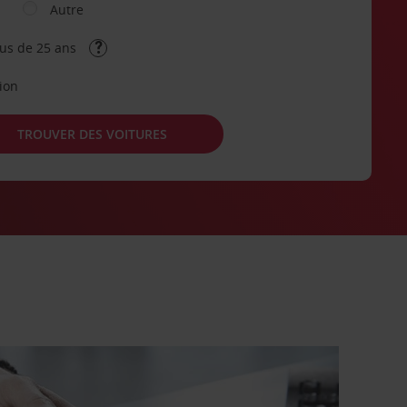
Autre
lus de 25 ans
tion
TROUVER DES VOITURES