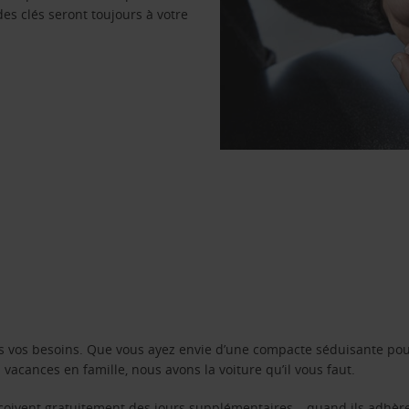
des clés seront toujours à votre
s vos besoins. Que vous ayez envie d’une compacte séduisante pou
acances en famille, nous avons la voiture qu’il vous faut.
reçoivent gratuitement des jours supplémentaires – quand ils adhèr