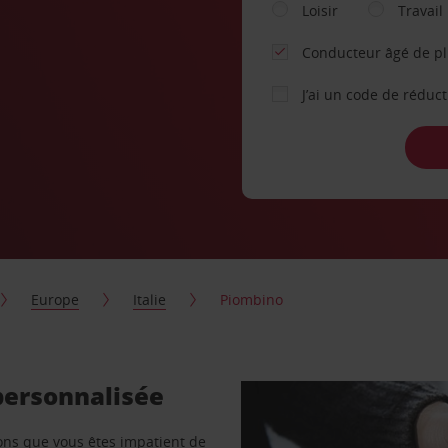
Loisir
Travail
Conducteur âgé de p
J’ai un code de réduc
Europe
Italie
Piombino
personnalisée
vons que vous êtes impatient de